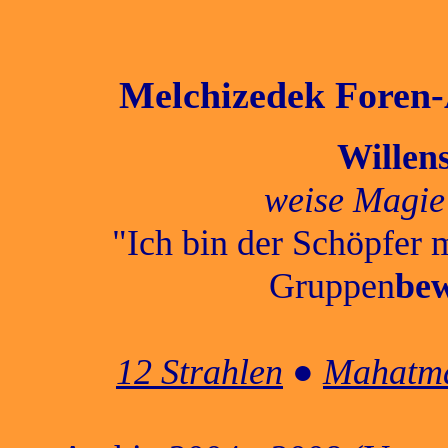
Melchizedek Foren-A
Willen
weise Magie
"Ich bin der Schöpfer 
Gruppen
bew
12 Strahlen
●
Mahatma