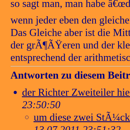
so sagt man, man habe â€œda
wenn jeder eben den gleichen
Das Gleiche aber ist die Mit
der grÃ¶ÃŸeren und der kle
entsprechend der arithmetis
Antworten zu diesem Beitr
der Richter Zweiteiler hi
23:50:50
um diese zwei StÃ¼c
13.07.2011 23:51:32