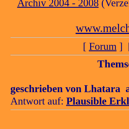
Archiv 2004 - 2008
(Verzei
www.melch
[
Forum
] 
Themse
geschrieben von
Lhatara
a
Antwort auf:
Plausible Er