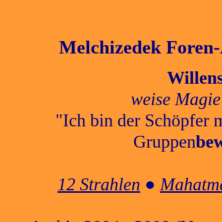
Melchizedek Foren-A
Willen
weise Magie
"Ich bin der Schöpfer 
Gruppen
bew
12 Strahlen
●
Mahatma