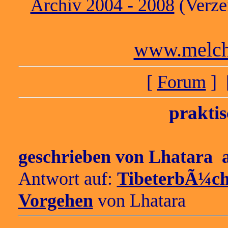
Archiv 2004 - 2008
(Verzei
www.melch
[
Forum
] 
prakti
geschrieben von
Lhatara
a
Antwort auf:
TibeterbÃ¼ch
Vorgehen
von
Lhatara