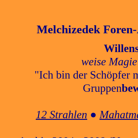
Melchizedek Foren-A
Willen
weise Magie
"Ich bin der Schöpfer 
Gruppen
bew
12 Strahlen
●
Mahatma