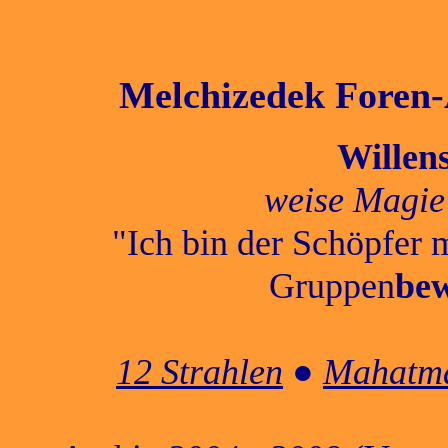
Melchizedek Foren-A
Willen
weise Magie
"Ich bin der Schöpfer 
Gruppen
bew
12 Strahlen
●
Mahatma