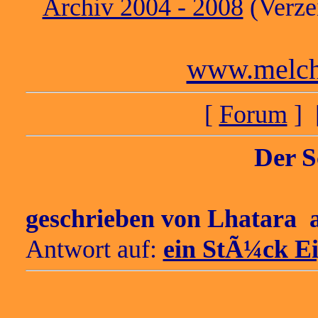
Archiv 2004 - 2008
(Verzei
www.melch
[
Forum
] 
Der S
geschrieben von
Lhatara
a
Antwort auf:
ein StÃ¼ck E