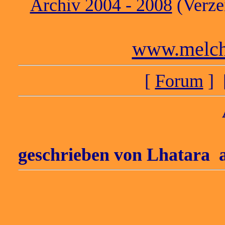
Archiv 2004 - 2008
(Verzei
www.melch
[
Forum
] 
geschrieben von
Lhatara
a