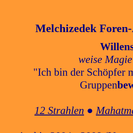
Melchizedek Foren-A
Willen
weise Magie
"Ich bin der Schöpfer 
Gruppen
bew
12 Strahlen
●
Mahatma