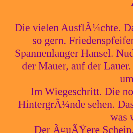
Die vielen AusflÃ¼chte. D
so gern. Friedenspfeif
Spannenlanger Hansel. Nud
der Mauer, auf der Laue
um
Im Wiegeschritt. Die n
HintergrÃ¼nde sehen. Das
was w
Der Ã¤uÃŸere Schein.