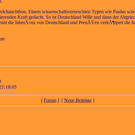
t.
Melchanchthon. Einem wissenschaftsverseuchten Typen wie Paulus wird k
ktierenden Kraft gedacht. So ist Deutschland Wille und dann der Altgri
ennt die InherÃ¤nz von Deutschland und PreuÃŸen verkÃ¶rpert die Inh
ute
4
21:18:05
[
Forum
] [
Neue Beiträge
]