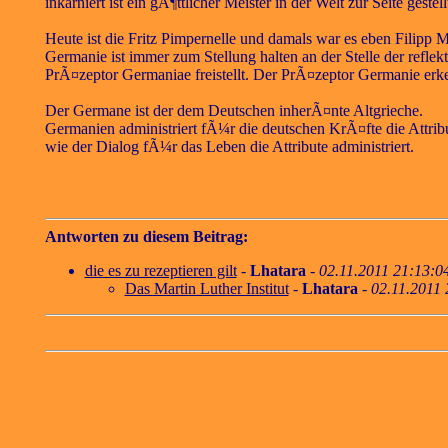
inkarniert ist ein gÃ¶ttlicher Meister in der Welt zur Seite gestell
Heute ist die Fritz Pimpernelle und damals war es eben Filipp 
Germanie ist immer zum Stellung halten an der Stelle der refle
PrÃ¤zeptor Germaniae freistellt. Der PrÃ¤zeptor Germanie erk
Der Germane ist der dem Deutschen inherÃ¤nte Altgrieche.
Germanien administriert fÃ¼r die deutschen KrÃ¤fte die Attrib
wie der Dialog fÃ¼r das Leben die Attribute administriert.
Antworten zu diesem Beitrag:
die es zu rezeptieren gilt
-
Lhatara
-
02.11.2011 21:13:0
Das Martin Luther Institut
-
Lhatara
-
02.11.2011 