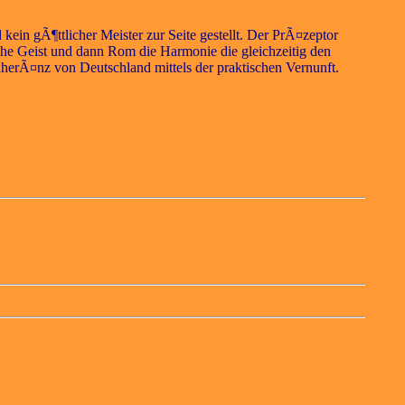
ein gÃ¶ttlicher Meister zur Seite gestellt. Der PrÃ¤zeptor
eche Geist und dann Rom die Harmonie die gleichzeitig den
erÃ¤nz von Deutschland mittels der praktischen Vernunft.