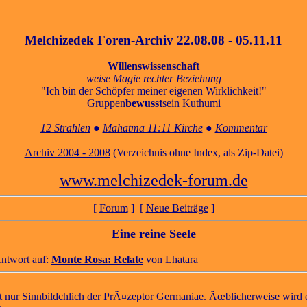
Melchizedek Foren-Archiv 22.08.08 - 05.11.11
Willenswissenschaft
weise Magie rechter Beziehung
"Ich bin der Schöpfer meiner eigenen Wirklichkeit!"
Gruppen
bewusst
sein Kuthumi
12 Strahlen
●
Mahatma 11:11 Kirche
●
Kommentar
Archiv 2004 - 2008
(Verzeichnis ohne Index, als Zip-Datei)
www.melchizedek-forum.de
[
Forum
] [
Neue Beiträge
]
Eine reine Seele
Antwort auf:
Monte Rosa: Relate
von
Lhatara
ht nur Sinnbildchlich der PrÃ¤zeptor Germaniae. Ãœblicherweise wird e