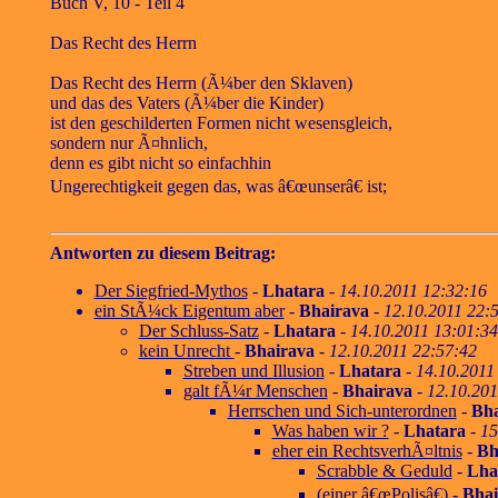
Buch V, 10 - Teil 4
Das Recht des Herrn
Das Recht des Herrn (Ã¼ber den Sklaven)
und das des Vaters (Ã¼ber die Kinder)
ist den geschilderten Formen nicht wesensgleich,
sondern nur Ã¤hnlich,
denn es gibt nicht so einfachhin
Ungerechtigkeit gegen das, was â€œunserâ€ ist;
Antworten zu diesem Beitrag:
Der Siegfried-Mythos
-
Lhatara
-
14.10.2011 12:32:16
ein StÃ¼ck Eigentum aber
-
Bhairava
-
12.10.2011 22:
Der Schluss-Satz
-
Lhatara
-
14.10.2011 13:01:34
kein Unrecht
-
Bhairava
-
12.10.2011 22:57:42
Streben und Illusion
-
Lhatara
-
14.10.2011
galt fÃ¼r Menschen
-
Bhairava
-
12.10.201
Herrschen und Sich-unterordnen
-
Bha
Was haben wir ?
-
Lhatara
-
15
eher ein RechtsverhÃ¤ltnis
-
Bh
Scrabble & Geduld
-
Lha
(einer â€œPolisâ€)
-
Bhai